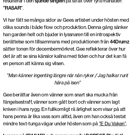
resulterar i den
sjunde singeln
på strax över fyra månader:
”RASAR”
.
Vi har fått se många sidor av Gees artisteri under hösten med
olika sounds i både flow och produktion. Denna gång sänker
han garden helt och bjuder in lyssnaren till en introspektiv
berättelse som tillsammans med produktionen från
44Drumz
sätter tonen för decembermörkret. Gee reflekterar över hur
det är att se sina känslor kallna med tiden och hur det kan få
en person att känna sig vilsen.
”Man känner ingenting längre när nån ryker / Jag halkar runt
hära på isen”
Gee berättar även om vänner som snart ska mucka från
fängelsestraff, vänner som gått bort och vänner som lagt
kniven i hans rygg. En fullkomligt rå ärlighet som visar på att
hans penna är lika vass som alltid, även om han också testat
mindre text-tunga vägar under hösten som på
”E Du Vaken”
.