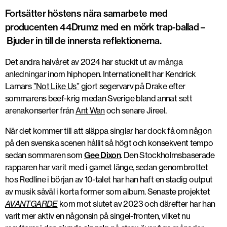
Fortsätter höstens nära samarbete med
producenten 44Drumz med en mörk trap-ballad –
Bjuder in till de innersta reflektionerna.
Det andra halvåret av 2024 har stuckit ut av många
anledningar inom hiphopen. Internationellt har Kendrick
Lamars
”Not Like Us”
gjort segervarv på Drake efter
sommarens beef-krig medan Sverige bland annat sett
arenakonserter från
Ant Wan
och senare Jireel.
När det kommer till att släppa singlar har dock få om någon
på den svenska scenen hållit så högt och konsekvent tempo
sedan sommaren som
Gee Dixon
. Den Stockholmsbaserade
rapparen har varit med i gamet länge, sedan genombrottet
hos Redline i början av 10-talet har han haft en stadig output
av musik såväl i korta former som album. Senaste projektet
AVANTGARDE
kom mot slutet av 2023 och därefter har han
varit mer aktiv en någonsin på singel-fronten, vilket nu