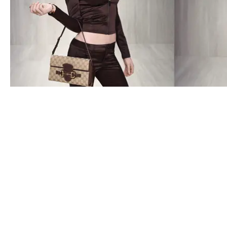
MODE
DEMNAS DEBUT FÖR GUCCI ÄR HÄR - NU KAN DU KÖPA 
CONTACT@DOPEST.SE
PERSONUPPGIFTSPOLICY
INSTAGRAM
FACEBOOK