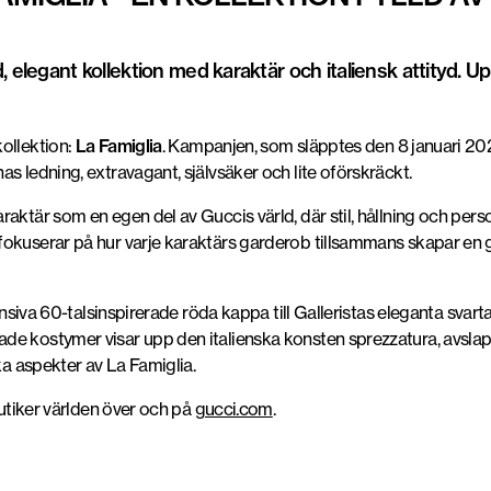
, elegant kollektion med karaktär och italiensk attityd. 
ollektion:
La Famiglia
. Kampanjen, som släpptes den 8 januari 202
s ledning, extravagant, självsäker och lite oförskräckt.
aktär som en egen del av Guccis värld, där stil, hållning och perso
okuserar på hur varje karaktärs garderob tillsammans skapar en ge
intensiva 60-talsinspirerade röda kappa till Galleristas eleganta 
de kostymer visar upp den italienska konsten sprezzatura, avslap
ka aspekter av La Famiglia.
butiker världen över och på
gucci.com
.