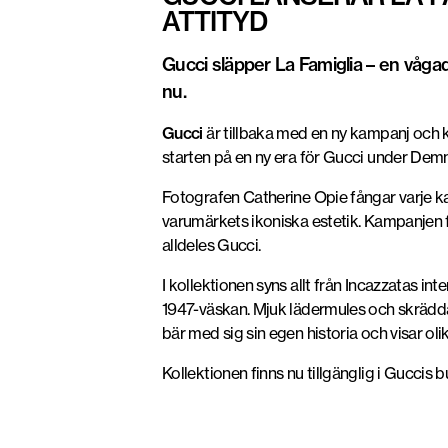
ATTITYD
Gucci släpper La Famiglia – en vågad
nu.
Gucci
är tillbaka med en ny kampanj och k
starten på en ny era för Gucci under Demna
Fotografen Catherine Opie fångar varje kar
varumärkets ikoniska estetik. Kampanjen f
alldeles Gucci.
I kollektionen syns allt från Incazzatas 
1947-väskan. Mjuk lädermules och skrädda
bär med sig sin egen historia och visar oli
Kollektionen finns nu tillgänglig i Guccis 
Foto: Gucci