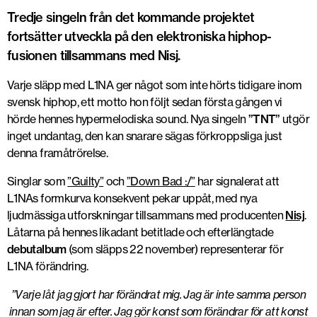
Tredje singeln från det kommande projektet
fortsätter utveckla på den elektroniska hiphop-
fusionen tillsammans med Nisj.
Varje släpp med L1NA ger något som inte hörts tidigare inom
svensk hiphop, ett motto hon följt sedan första gången vi
hörde hennes hypermelodiska sound. Nya singeln
”TNT”
utgör
inget undantag, den kan snarare sägas förkroppsliga just
denna framåtrörelse.
Singlar som
”Guilty”
och
”Down Bad :/”
har signalerat att
L1NAs formkurva konsekvent pekar uppåt, med nya
ljudmässiga utforskningar tillsammans med producenten
Nisj
.
Låtarna på hennes likadant betitlade och efterlängtade
debutalbum
(som släpps 22 november) representerar för
L1NA förändring.
”Varje låt jag gjort har förändrat mig. Jag är inte samma person
innan som jag är efter. Jag gör konst som förändrar för att konst