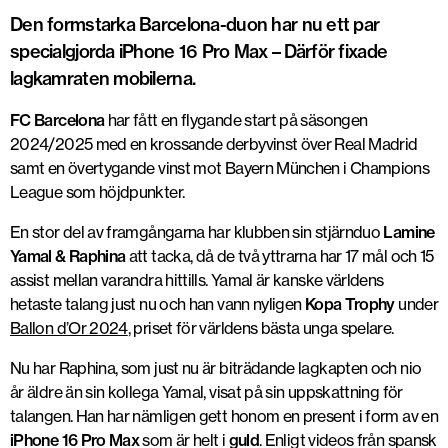
Den formstarka Barcelona-duon har nu ett par
specialgjorda iPhone 16 Pro Max – Därför fixade
lagkamraten mobilerna.
FC Barcelona
har fått en flygande start på säsongen
2024/2025 med en krossande derbyvinst över Real Madrid
samt en övertygande vinst mot Bayern München i Champions
League som höjdpunkter.
En stor del av framgångarna har klubben sin stjärnduo
Lamine
Yamal & Raphina
att tacka, då de två yttrarna har 17 mål och 15
assist mellan varandra hittills. Yamal är kanske världens
hetaste talang just nu och han vann nyligen
Kopa Trophy
under
Ballon d’Or 2024
, priset för världens bästa unga spelare.
Nu har Raphina, som just nu är biträdande lagkapten och nio
år äldre än sin kollega Yamal, visat på sin uppskattning för
talangen. Han har nämligen gett honom en present i form av en
iPhone 16 Pro Max
som är helt i
guld
. Enligt videos från spansk