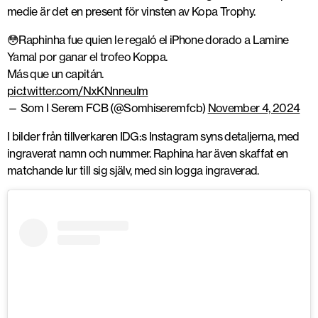
medie är det en present för vinsten av Kopa Trophy.
😳Raphinha fue quien le regaló el iPhone dorado a Lamine
Yamal por ganar el trofeo Koppa.
Más que un capitán.
pic.twitter.com/NxKNnneuIm
— Som I Serem FCB (@Somhiseremfcb)
November 4, 2024
I bilder från tillverkaren IDG:s Instagram syns detaljerna, med
ingraverat namn och nummer. Raphina har även skaffat en
matchande lur till sig själv, med sin logga ingraverad.