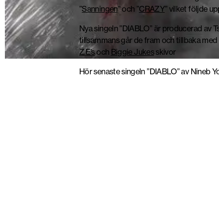
”
Sanningen
” och ”
CRAZY
” vilket följde 
Nya singeln ”DIABLO” är producerad av Ts
tillsammans går de fram och tillbaka med
Z.E’s
och
Biggie Jukes
skivor
Hör senaste singeln ”DIABLO” av Nineb You