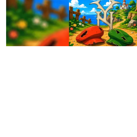
MUSIK
NINEB YOUK BLICKAR TILLBAKA PÅ NYA SINGELN "M & L"