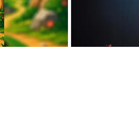
MUSIK
NINEB YOUK LÄTTAR PÅ HJÄ