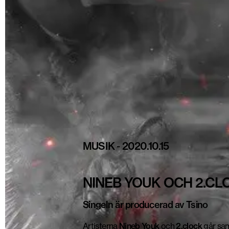
MUSIK
-
2020.10.15
NINEB YOUK OCH 2.CL
Singeln är producerad av Tsino
Artisterna
Nineb Youk
och
2.clock
går sam