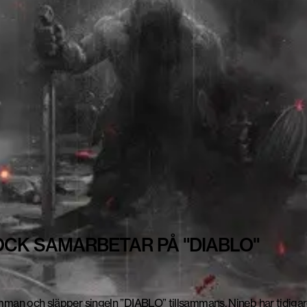
OCK SAMARBETAR PÅ "DIABLO"
man och släpper singeln ”DIABLO” tillsammans. Nineb har tidigare