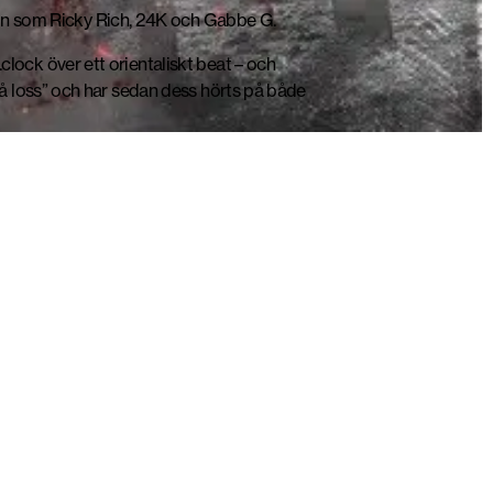
namn som Ricky Rich, 24K och Gabbe G.
ock över ett orientaliskt beat – och
å loss” och har sedan dess hörts på både