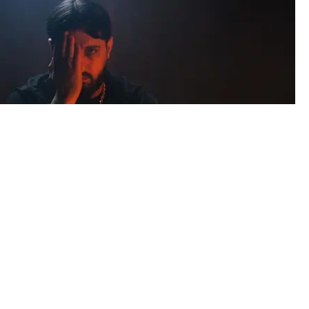
RTAT PÅ NYA SINGELN "MADEMOISELLE"