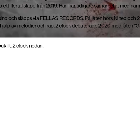
upp ett flertal släpp från 2019. Han har tidigare samarbetat med 
ino och släpps via FELLAS RECORDS. På låten hörs Nineb och 2.cl
 hjälp av melodier och rap. 2.clock debuterade 2020 med låten ”G
k ft. 2.clock nedan.