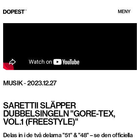
MENY
MUSIK
-
2023.12.27
SARETTII SLÄPPER
DUBBELSINGELN "GORE-TEX,
VOL.1 (FREESTYLE)"
Delas in i de två delarna "51" & "48" – se den officiella