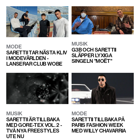
MUSIK
MODE
G3B OCH SARETTII
SARETTII TAR NÄSTA KLIV
SLÄPPER LYXIGA
I MODEVÄRLDEN -
SINGELN "MOËT"
LANSERAR CLUB WOBE
MUSIK
MODE
SARETTII ÄR TILLBAKA
SARETTII TILLBAKA PÅ
MED GORE-TEX VOL. 2 -
PARIS FASHION WEEK
TVÅ NYA FREESTYLES
MED WILLY CHAVARRIA
UTE NU