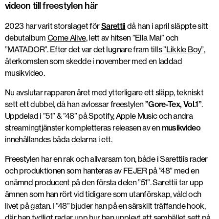
videon till freestylen här
2023 har varit storslaget för
Sarettii
då han i april släppte sitt
debutalbum
Come Alive
, lett av hitsen ”Ella Mai” och
”MATADOR”. Efter det var det lugnare fram tills
”Likkle Boy”
,
återkomsten som skedde i november med en laddad
musikvideo.
Nu avslutar rapparen året med ytterligare ett släpp, tekniskt
sett ett dubbel, då han avlossar freestylen
”Gore-Tex, Vol.1”
.
Uppdelad i ”51” & ”48” på Spotify, Apple Music och andra
streamingtjänster kompletteras releasen av en
musikvideo
innehållandes båda delarna i ett.
Freestylen har en rak och allvarsam ton, både i Sarettiis rader
och produktionen som hanteras av FEJER på ”48” med en
onämnd producent på den första delen ”51”. Sarettii tar upp
ämnen som han rört vid tidigare som utanförskap, våld och
livet på gatan. I ”48” bjuder han på en särskilt träffande hook,
där han tydligt radar upp hur han upplevt att samhället sett på