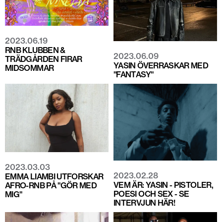
2023.06.19
RNB KLUBBEN &
2023.06.09
TRÄDGÅRDEN FIRAR
YASIN ÖVERRASKAR MED
MIDSOMMAR
"FANTASY"
2023.03.03
2023.02.28
EMMA LIAMBI UTFORSKAR
VEM ÄR: YASIN - PISTOLER,
AFRO-RNB PÅ "GÖR MED
POESI OCH SEX - SE
MIG"
INTERVJUN HÄR!