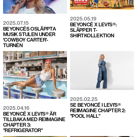
2025.05.19
2025.07.15
BEYONCÉ X LEVI’S®:
BEYONCÉS OSLÄPPTA
SLÄPPER T-
MUSIK STULEN UNDER
SHIRTKOLLEKTION
'COWBOY CARTER'-
TURNÉN
2025.02.25
SE BEYONCÉ I LEVI’S®
2025.04.16
REIIMAGINE CHAPTER 2:
BEYONCÉ X LEVI’S® ÄR
"POOL HALL"
TILLBAKA MED REIIMAGINE
CHAPTER 3:
"REFRIGERATOR"