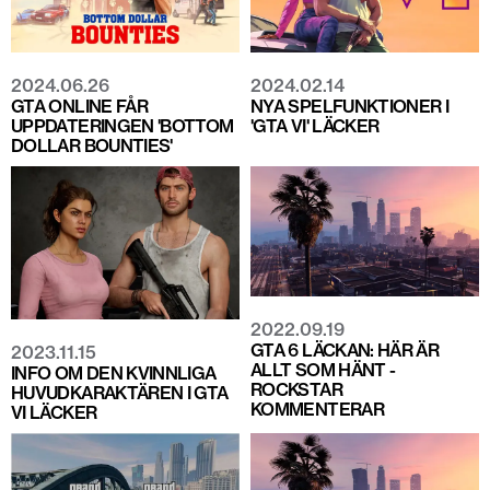
2024.06.26
2024.02.14
GTA ONLINE FÅR
NYA SPELFUNKTIONER I
UPPDATERINGEN 'BOTTOM
'GTA VI' LÄCKER
DOLLAR BOUNTIES'
2022.09.19
GTA 6 LÄCKAN: HÄR ÄR
2023.11.15
ALLT SOM HÄNT -
INFO OM DEN KVINNLIGA
ROCKSTAR
HUVUDKARAKTÄREN I GTA
KOMMENTERAR
VI LÄCKER