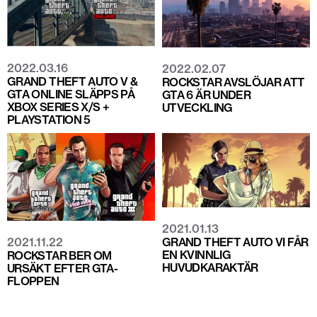
2022.03.16
2022.02.07
GRAND THEFT AUTO V &
ROCKSTAR AVSLÖJAR ATT
GTA ONLINE SLÄPPS PÅ
GTA 6 ÄR UNDER
XBOX SERIES X/S +
UTVECKLING
PLAYSTATION 5
2021.01.13
GRAND THEFT AUTO VI FÅR
2021.11.22
EN KVINNLIG
ROCKSTAR BER OM
HUVUDKARAKTÄR
URSÄKT EFTER GTA-
FLOPPEN