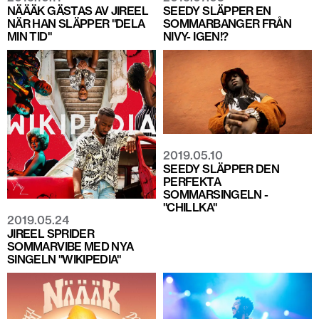
NÄÄÄK GÄSTAS AV JIREEL
SEEDY SLÄPPER EN
NÄR HAN SLÄPPER "DELA
SOMMARBANGER FRÅN
MIN TID"
NIVY- IGEN!?
2019.05.10
SEEDY SLÄPPER DEN
PERFEKTA
SOMMARSINGELN -
"CHILLKA"
2019.05.24
JIREEL SPRIDER
SOMMARVIBE MED NYA
SINGELN "WIKIPEDIA"