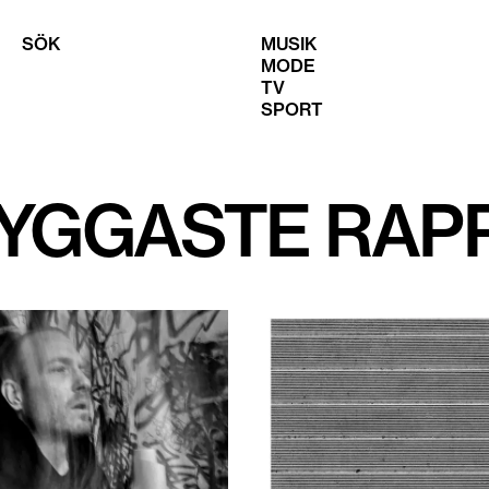
SÖK
MUSIK
MODE
TV
SPORT
NYGGASTE RAP