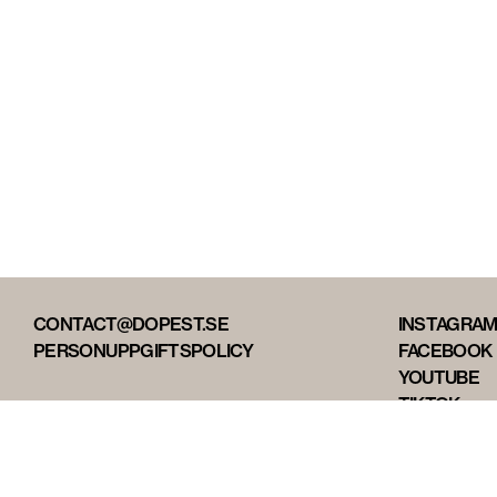
CONTACT@DOPEST.SE
INSTAGRA
PERSONUPPGIFTSPOLICY
FACEBOOK
YOUTUBE
TIKTOK
DOPEST ST
DOPEST D