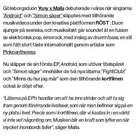
Göteborgsduon
Yony x Malla
debuterade i våras när singlarna
”Android”
och
”Simon säger”
släpptes med tillhörande
musikvideos under den kreativa plattformen
RÖST
. Duon
sjunger på svenska, och musikaliskt går soundet åt en fusion
av elektronisk pop, emorock, med inslag av drum’n’bass, en stil
som fått stort fäste internationellt genom artister som
Pinkpantheress
.
Nu släpper de sin första EP,
Android
, som utöver titelspåret
och ”Simon säger” innehåller de två nya låtarna ”FightClub!”
och ”Minns du hur jag mår” som den tillhörande
kortfilmen
också är döpt efter.
“Låtarna på EP’n handlar om att ha inre strider och att ta sig
fram genom förvirrande livsfaser, som när man befinner sig på en
ny plats i livet. Precis som i kortfilmen, där vi kastas in i en värld
vi inte vet någonting om. Musiken blir en kraft som lyfter en när
mycket inombords faller”,
säger Malla.