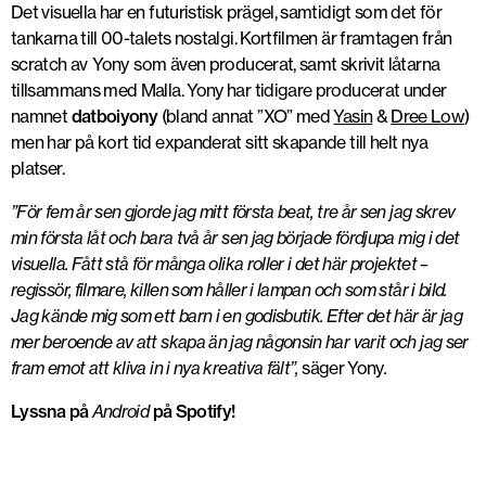
Det visuella har en futuristisk prägel, samtidigt som det för
tankarna till 00-talets nostalgi. Kortfilmen är framtagen från
scratch av Yony som även producerat, samt skrivit låtarna
tillsammans med Malla. Yony har tidigare producerat under
namnet
datboiyony
(bland annat ”XO” med
Yasin
&
Dree Low
)
men har på kort tid expanderat sitt skapande till helt nya
platser.
”För fem år sen gjorde jag mitt första beat, tre år sen jag skrev
min första låt och bara två år sen jag började fördjupa mig i det
visuella. Fått stå för många olika roller i det här projektet –
regissör, filmare, killen som håller i lampan och som står i bild.
Jag kände mig som ett barn i en godisbutik. Efter det här är jag
mer beroende av att skapa än jag någonsin har varit och jag ser
fram emot att kliva in i nya kreativa fält”,
säger Yony
.
Lyssna på
Android
på Spotify!