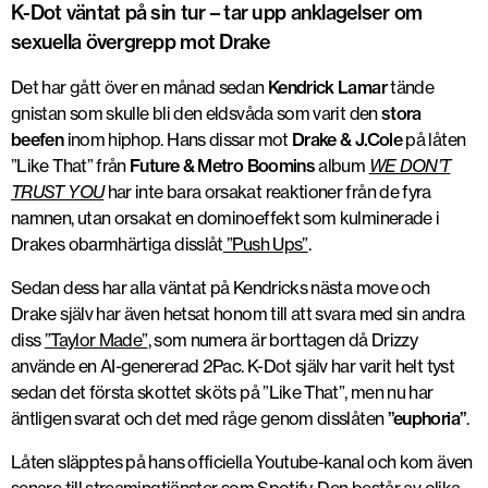
K-Dot väntat på sin tur – tar upp anklagelser om
sexuella övergrepp mot Drake
Det har gått över en månad sedan
Kendrick Lamar
tände
gnistan som skulle bli den eldsvåda som varit den
stora
beefen
inom hiphop. Hans dissar mot
Drake & J.Cole
på låten
”Like That” från
Future & Metro Boomins
album
WE DON’T
TRUST YOU
har inte bara orsakat reaktioner från de fyra
namnen, utan orsakat en dominoeffekt som kulminerade i
Drakes obarmhärtiga disslåt
”Push Ups”
.
Sedan dess har alla väntat på Kendricks nästa move och
Drake själv har även hetsat honom till att svara med sin andra
diss
”Taylor Made”
, som numera är borttagen då Drizzy
använde en AI-genererad 2Pac. K-Dot själv har varit helt tyst
sedan det första skottet sköts på ”Like That”, men nu har
äntligen svarat och det med råge genom disslåten
”euphoria”
.
Låten släpptes på hans officiella Youtube-kanal och kom även