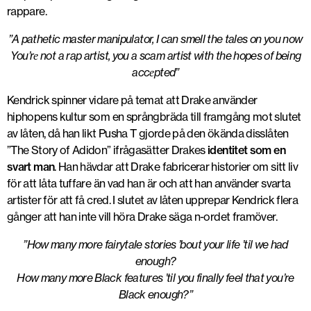
rappare.
”A pathetic master manipulator, I can smell the tales on you now
You’rе not a rap artist, you a scam artist with the hopes of being
accеpted”
Kendrick spinner vidare på temat att Drake använder
hiphopens kultur som en språngbräda till framgång mot slutet
av låten, då han likt Pusha T gjorde på den ökända disslåten
”The Story of Adidon” ifrågasätter Drakes
identitet som en
svart man
. Han hävdar att Drake fabricerar historier om sitt liv
för att låta tuffare än vad han är och att han använder svarta
artister för att få cred. I slutet av låten upprepar Kendrick flera
gånger att han inte vill höra Drake säga n-ordet framöver.
”How many more fairytale stories ’bout your life ’til we had
enough?
How many more Black features ’til you finally feel that you’re
Black enough?”