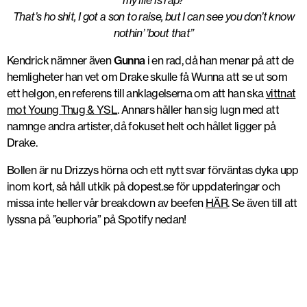
my life is rap?
That’s ho shit, I got a son to raise, but I can see you don’t know
nothin’ ’bout that
”
Kendrick nämner även
Gunna
i en rad, då han menar på att de
hemligheter han vet om Drake skulle få Wunna att se ut som
ett helgon, en referens till anklagelserna om att han ska
vittnat
mot Young Thug & YSL
. Annars håller han sig lugn med att
namnge andra artister, då fokuset helt och hållet ligger på
Drake.
Bollen är nu Drizzys hörna och ett nytt svar förväntas dyka upp
inom kort, så håll utkik på dopest.se för uppdateringar och
missa inte heller vår breakdown av beefen
HÄR
. Se även till att
lyssna på ”euphoria” på Spotify nedan!