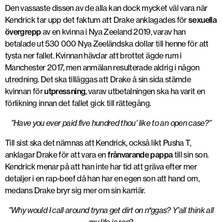
Den vassaste dissen av de alla kan dock mycket väl vara när
Kendrick tar upp det faktum att Drake anklagades för
sexuella
övergrepp
av en kvinna i Nya Zeeland 2019, varav han
betalade ut 530 000 Nya Zeeländska dollar till henne för att
tysta ner fallet. Kvinnan hävdar att brottet ägde rum i
Manchester 2017, men anmälan resulterade aldrig i någon
utredning. Det ska tilläggas att Drake å sin sida stämde
kvinnan för
utpressning
, varav utbetalningen ska ha varit en
förlikning innan det fallet gick till rättegång.
”Have you ever paid five hundred thou’ like to an open case?”
Till sist ska det nämnas att Kendrick, också likt Pusha T,
anklagar Drake för att vara en
frånvarande pappa
till sin son.
Kendrick menar på att han inte har tid att gräva efter mer
detaljer i en rap-beef då han har en egen son att hand om,
medans Drake bryr sig mer om sin karriär.
”Why would I call around tryna get dirt on n*ggas? Y’all think all