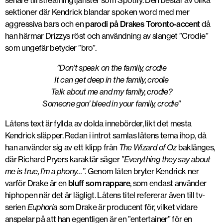
senare till streamingtjänster som Spotify. Den består av olika
sektioner där Kendrick blandar spoken word med mer
aggressiva bars och en
parodi på Drakes Toronto-accent
då
han härmar Drizzys röst och användning av slanget ”Crodie”
som ungefär betyder ”bro”.
”Don’t speak on the family, crodie
It can get deep in the family, crodie
Talk about me and my family, crodie?
Someone gon’ bleed in your family, crodie”
Låtens text är fyllda av dolda innebörder, likt det mesta
Kendrick släpper. Redan i introt samlas låtens tema ihop, då
han använder sig av ett klipp från
The Wizard of Oz
baklänges,
där Richard Pryers karaktär säger
”Everything they say about
me is true, I’m a phony…”
. Genom låten bryter Kendrick ner
varför Drake är en
bluff som rappare
, som endast använder
hiphopen när det är lägligt. Låtens titel refererar även till tv-
serien
Euphoria
som Drake är producent för, vilket vidare
anspelar på att han egentligen är en ”entertainer” för en