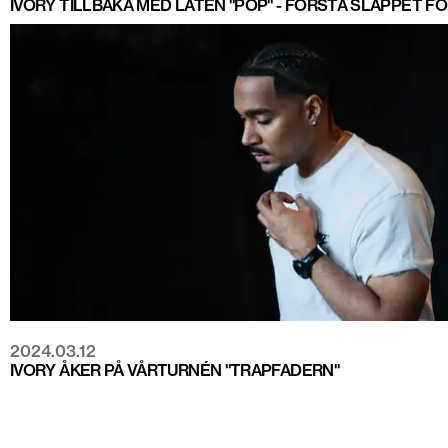
IVORY TILLBAKA MED LÅTEN "POP" - FÖRSTA SLÄPPET FÖR
2024.03.12
IVORY ÅKER PÅ VÅRTURNÉN "TRAPFADERN"