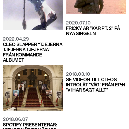
2020.07.10
FRICKY ÄR ”KÄR PT. 2” PÅ
NYA SINGELN
2022.04.29
CLEO SLÄPPER “TJEJERNA
TJEJERNA TJEJERNA”
FRÅN KOMMANDE
ALBUMET
2018.03.10
SE VIDEON TILL CLEOS
INTROLÅT "VÅG" FRÅN EP:N
"VI HAR SAGT ALLT"
2018.06.07
SPOTIFY PRESENTERAR: