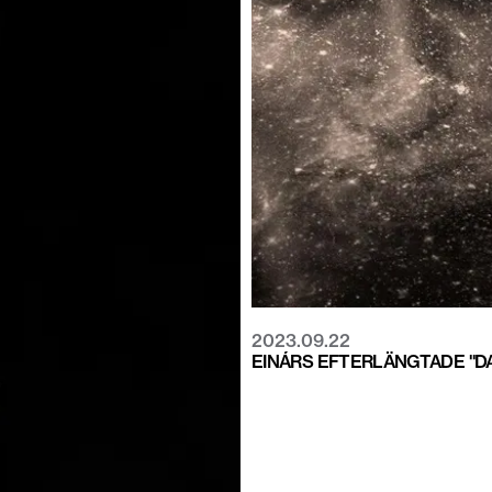
2023.09.22
EINÁRS EFTERLÄNGTADE "DA