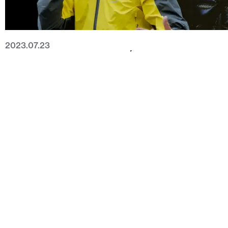
2023.07.23
SE MUSIKVIDEON TILL A36 & EINÁRS ”STANDARD"